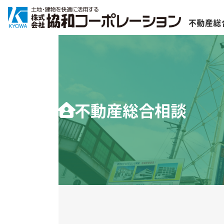
コ
ナ
ン
ビ
テ
ゲ
ン
ー
ツ
シ
へ
ョ
ス
ン
キ
に
ッ
移
不動産総合相談
プ
動